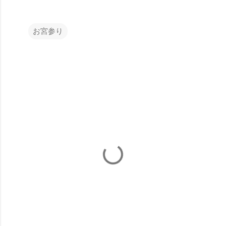
お宮参り
コ
メ
ン
ト