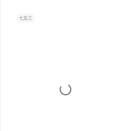
七五三
コ
メ
ン
ト