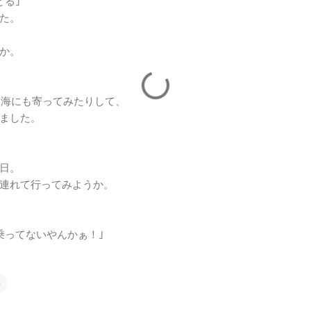
どる｣
た。
か。
と海にも寄ってみたりして、
ました。
日。
連れて行ってみようか。
乗ってないやんかぁ！｣
事