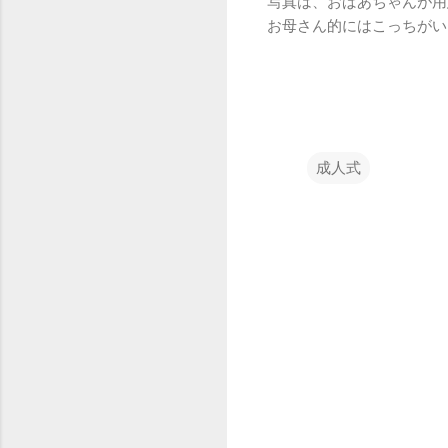
写真は、おばあちゃんが用
お母さん的にはこっちがい
成人式
コ
メ
ン
ト