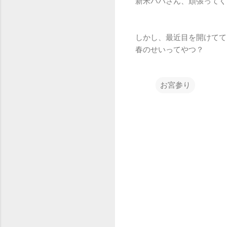
新米パパさん、頑張ってく
しかし、最近目を開けてて
春のせいってやつ？
お宮参り
コ
メ
ン
ト