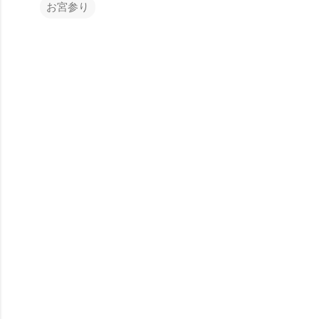
お宮参り
コ
メ
ン
ト