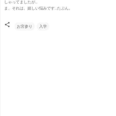
しゃってましたが…
ま、それは、嬉しい悩みです…たぶん。
お宮参り
入学
コ
メ
ン
ト