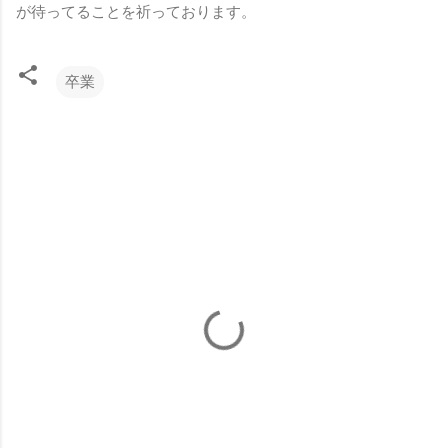
が待ってることを祈っております。
卒業
コ
メ
ン
ト