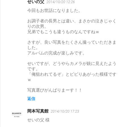
せいの父
2014/10/20 12:26
コ
今回もお世話になりました。
メ
ン
お調子者の長男とは違い、まさかの泣きじゃく
りの次男。
ト
兄弟でもこうも違うものなんですねｗ
さすが、良い写真をたくさん撮っていただきま
した。
アルバムの完成が楽しみです。
せいですが、どうやらカメラが銃に見えたよう
です。
「俺狙われてるぞ」とビビりあがった模様です
ｗ
写真選びがんばりまーす！！
返信
岡本写真館
2014/10/20 17:23
せいの父 様