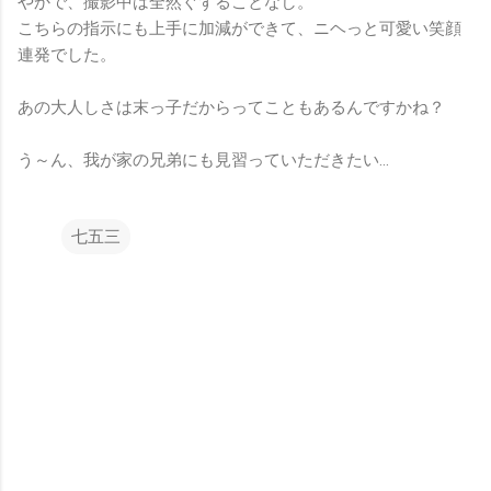
やかで、撮影中は全然ぐずることなし。
こちらの指示にも上手に加減ができて、ニヘっと可愛い笑顔
連発でした。
あの大人しさは末っ子だからってこともあるんですかね？
う～ん、我が家の兄弟にも見習っていただきたい…
七五三
コ
メ
ン
ト