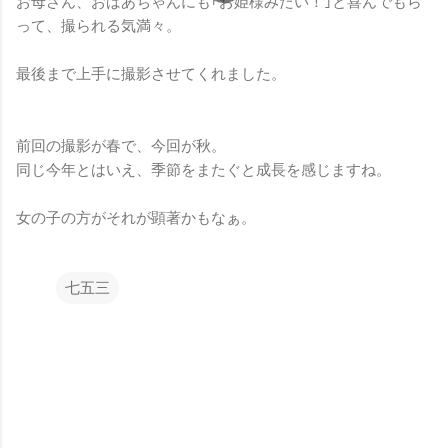
お母さん、おばあちゃんにも｢お姫様みたい！｣と喜んでもら
って、撮られる気満々。
最後まで上手に撮影させてくれました。
前回の撮影が春で、今回が秋。
同じ今年とはいえ、季節をまたぐと成長を感じますね。
女の子の方がそれが顕著かもなぁ。
七五三
コ
メ
ン
ト